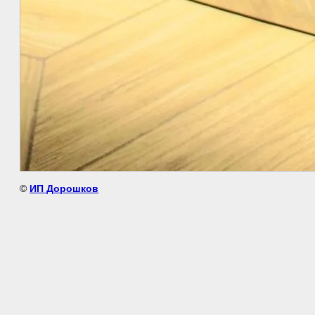
©
ИП Дорошков