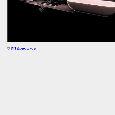
©
ИП Дорошков